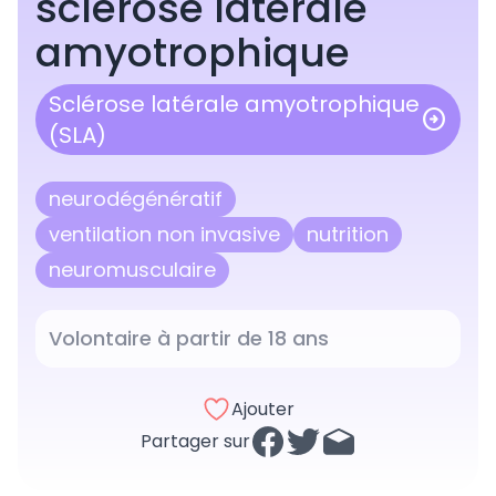
sclérose latérale
Pour prendre le contrôle des informa
publiées sur Cline sur cet essai cliniq
amyotrophique
de préciser vos coordonnées ci-dess
Sclérose latérale amyotrophique
arrow_circle_right
(SLA)
neurodégénératif
ventilation non invasive
nutrition
neuromusculaire
Volontaire à partir de 18 ans
Ajouter
Partager sur