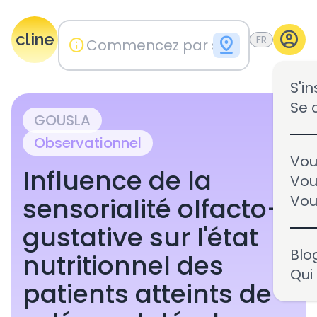
account_circle
cline
pin_drop
FR
info
S'in
Se 
GOUSLA
Observationnel
Vou
Influence de la
Vou
sensorialité olfacto-
Vou
gustative sur l'état
Blo
nutritionnel des
Vous êtes le promoteur 
Qui
patients atteints de
l'essai clinique NCT0660