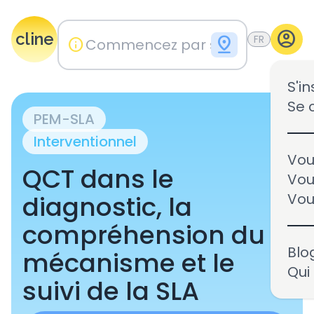
account_circle
cline
pin_drop
FR
info
S'in
Se 
PEM-SLA
Interventionnel
Vou
QCT dans le
Vou
diagnostic, la
Vou
compréhension du
Vous êtes le promoteur 
Blo
l'essai clinique NCT06284
mécanisme et le
Qui
suivi de la SLA
Pour prendre le contrôle des informa
publiées sur Cline sur cet essai cliniq