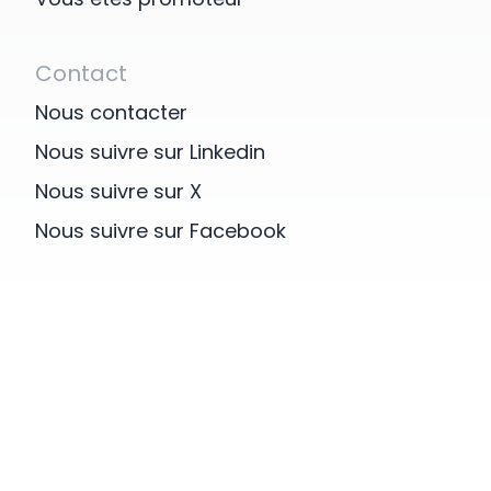
La Plateforme qui propose la mi
données à caractère personn
d’internautes avec des investi
après pour lesquels le signatai
cliniques et 2. de Professionne
Contact
les moyens et les finalités des
des investigateurs d’essais clin
et en a seule l’initiative.
Nous contacter
Les internautes et 2. Les
professionnels, puissent tr
Nous suivre sur Linkedin
Article 1. Définitions
clinique qui leur correspond afi
Nous suivre sur X
Pour les besoins du présent a
recrutement dans les essais cli
des définitions figurant au sei
Nous suivre sur Facebook
En d’autres termes, lorsqu’un 
GÉNÉRALES DE SERVICES, les 
santé doit diriger l’un de ses 
auront le sens qui est donné ci
investigateur car il estime que
«Données» : désigne tous type
peut être profitable pour son
et/ou données auxquelles les P
Professionnel de santé se
dans le cadre des relations con
Plateforme afin de contacter 
que soit le format ou le support
investigateurs de l’essai en qu
Données personnelles (défini
internaute se connecte sur la 
non (ex : données financièr
pour évaluer ses critères d’incl
clients, partenaires, stratégiq
à l’essai et se mettre en