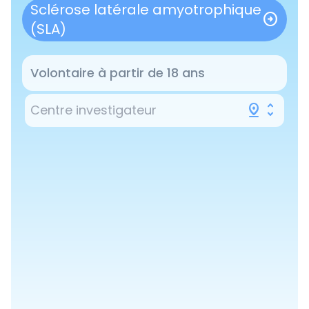
Sclérose latérale amyotrophique
de préciser vos coordonnées ci-dess
arrow_circle_right
(SLA)
Volontaire à partir de 18 ans
pin_drop
unfold_more
Centre investigateur