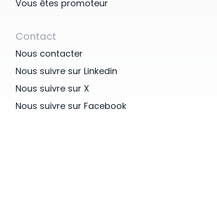
Vous êtes promoteur
représentant légal dûment hab
définir les conditions dans l
les présentes, édite et met à
s’engage, en sa qualité de s
plateforme accessible à l’adr
effectuer pour le compte du
Contact
research.com (ci-après « Platef
traitement les opérations d
La Plateforme qui propose la mi
Nous contacter
données à caractère personn
d’internautes avec des investi
Nous suivre sur Linkedin
après pour lesquels le signatai
cliniques et 2. de Professionne
les moyens et les finalités des
Nous suivre sur X
des investigateurs d’essais clin
et en a seule l’initiative.
Les internautes et 2. Les
Nous suivre sur Facebook
professionnels, puissent tr
Article 1. Définitions
clinique qui leur correspond afi
Pour les besoins du présent a
recrutement dans les essais cli
des définitions figurant au sei
En d’autres termes, lorsqu’un 
GÉNÉRALES DE SERVICES, les 
santé doit diriger l’un de ses 
auront le sens qui est donné ci
investigateur car il estime que
«Données» : désigne tous type
peut être profitable pour son
et/ou données auxquelles les P
Professionnel de santé se
dans le cadre des relations con
Plateforme afin de contacter 