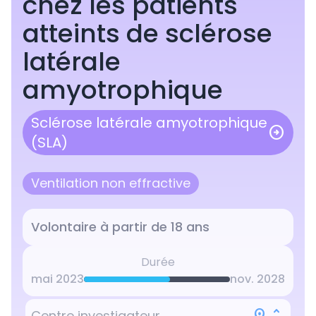
chez les patients
l'essai clinique NCT0535
atteints de sclérose
Pour prendre le contrôle des informa
latérale
publiées sur Cline sur cet essai cliniq
de préciser vos coordonnées ci-dess
amyotrophique
Sclérose latérale amyotrophique
arrow_circle_right
(SLA)
Ventilation non effractive
Volontaire à partir de 18 ans
Durée
mai 2023
nov. 2028
Centre investigateur