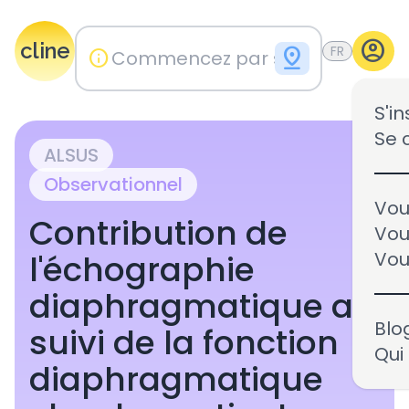
account_circle
cline
pin_drop
FR
info
S'in
Se 
ALSUS
Observationnel
Vou
Contribution de
Vou
l'échographie
Vou
diaphragmatique au
Blo
suivi de la fonction
Qui
diaphragmatique
Vous êtes le promoteur 